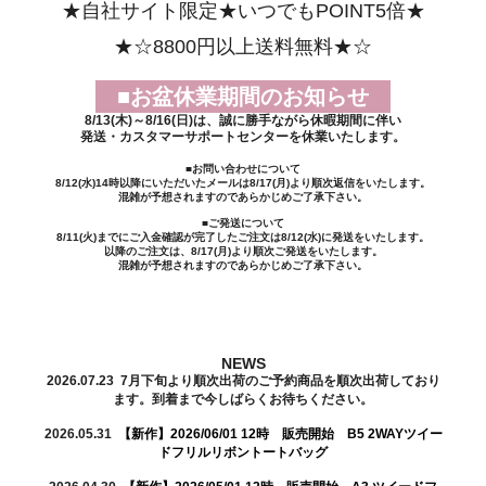
★自社サイト限定★いつでもPOINT5倍★
★☆8800円以上送料無料★☆
■お盆休業期間のお知らせ
8/13(木)～8/16(日)は、誠に勝手ながら休暇期間に伴い
発送・カスタマーサポートセンターを休業いたします。
■お問い合わせについて
8/12(水)14時以降にいただいたメールは8/17(月)より順次返信をいたします。
混雑が予想されますのであらかじめご了承下さい。
■ご発送について
8/11(火)までにご入金確認が完了したご注文は8/12(水)に発送をいたします。
以降のご注文は、8/17(月)より順次ご発送をいたします。
混雑が予想されますのであらかじめご了承下さい。
NEWS
2026.07.23 7月下旬より順次出荷のご予約商品を順次出荷しており
ます。到着まで今しばらくお待ちください。
2026.05.31
【新作】2026/06/01 12時 販売開始 B5 2WAYツイー
ドフリルリボントートバッグ