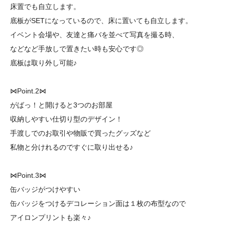
床置でも自立します。
底板がSETになっているので、床に置いても自立します。
イベント会場や、友達と痛バを並べて写真を撮る時、
などなど手放しで置きたい時も安心です◎
底板は取り外し可能♪
⋈Point.2⋈
がばっ！と開けると3つのお部屋
収納しやすい仕切り型のデザイン！
手渡しでのお取引や物販で買ったグッズなど
私物と分けれるのですぐに取り出せる♪
⋈Point.3⋈
缶バッジがつけやすい
缶バッジをつけるデコレーション面は１枚の布型なので
アイロンプリントも楽々♪