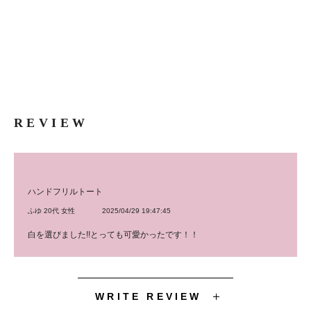
アニメ リュック ランキング グッズ 作り方 おしゃれ 通販 自作
おすすめ かわいい ゆめかわいい ita bag クリアバッグ ビニール
ビニバ カラーバッグ ショルダー トート 痛リュック フリル 推し
活
REVIEW
ハンドフリルトート
ふゆ 20代 女性
2025/04/29 19:47:45
白を選びました!!とっても可愛かったです！！
WRITE REVIEW