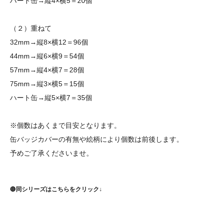
ハート缶→縦4×横5＝20個
（２）重ねて
32mm→縦8×横12＝96個
44mm→縦6×横9＝54個
57mm→縦4×横7＝28個
75mm→縦3×横5＝15個
ハート缶→縦5×横7＝35個
※個数はあくまで目安となります。
缶バッジカバーの有無や絵柄により個数は前後します。
予めご了承くださいませ。
🔴同シリーズはこちらをクリック↓