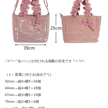
˖°⌖꙳✧˖° 缶バッジが付けれる個数の目安です ꙳✧˖°⌖꙳˖
（１）普通に付ける(余白アリ)
32mm→縦6×横9＝54個
44mm→縦4×横7＝28個
57mm→縦3×横5＝15個
75mm→縦2×横3＝6個