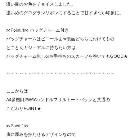
濃い目のお色をチョイスしました。
濃いめのグログランリボンにすることで甘すぎない印象に。
⋈Point.4⋈ バッグチャーム付き
バッグチャームはビニール面or裏面どちらに付けても◎
とことんカジュアルに持ちたい方は、
バッグチャーム無しorお手持ちのスカーフを巻いてもGOOD★
～～～～～～～～～～～～～～～～～～～～～～～～～
ここからは
A4多機能2WAYハンドルフリルトートバッグと共通の
こだわりPOINT★
⋈Point.1⋈
底に厚みを持たせるデザインなので