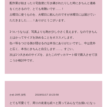
配作業が始まったり宅急便に引き継がれたりした時にきちんと連絡
をくださるので、とても有難いです……！
土曜日に使うものを、火曜日に頼んだのですが水曜日には届けてい
ただきました……！ありがとうございます。
1ついうならば、写真よりも鞄が少し小さく見えます。なのできちん
とはかってサイズを決めることをオススメします。
缶バ等をつける側が隠せるのは本当にありがたいですし、中は意外
と広く、本当にきちんと自立します……。すごい。
次は1つ大きめのサイズを、またこのザッカマート様で購入させて頂
こうか検討中です。
かめ 20代 女性
2019/01/17 10:23:58
とても可愛くて、周りの友達も続々と買ってみんなでお揃いになっ