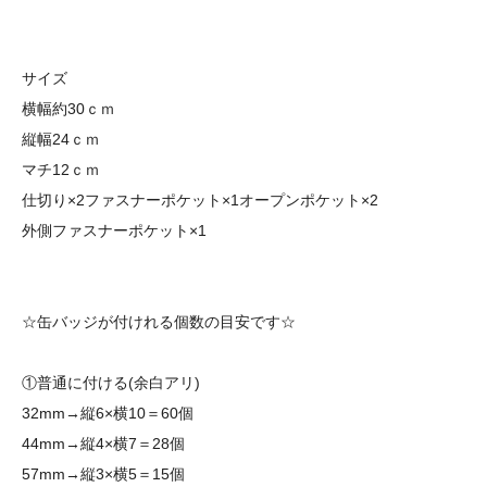
サイズ
横幅約30ｃｍ
縦幅24ｃｍ
マチ12ｃｍ
仕切り×2ファスナーポケット×1オープンポケット×2
外側ファスナーポケット×1
☆缶バッジが付けれる個数の目安です☆
①普通に付ける(余白アリ)
32mm→縦6×横10＝60個
44mm→縦4×横7＝28個
57mm→縦3×横5＝15個