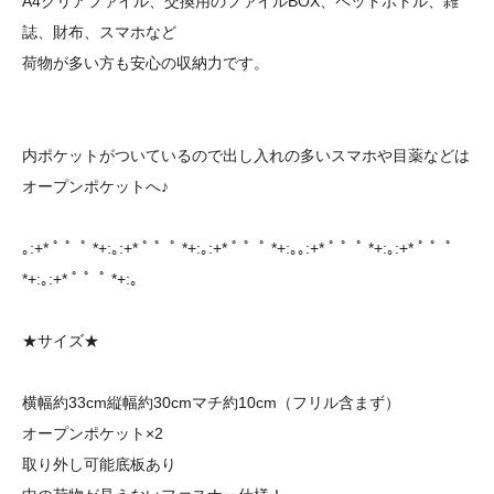
A4クリアファイル、交換用のファイルBOX、ペットボトル、雑
誌、財布、スマホなど
荷物が多い方も安心の収納力です。
内ポケットがついているので出し入れの多いスマホや目薬などは
オープンポケットへ♪
｡:+* ﾟ ゜ﾟ *+:｡:+* ﾟ ゜ﾟ *+:｡:+* ﾟ ゜ﾟ *+:｡｡:+* ﾟ ゜ﾟ *+:｡:+* ﾟ ゜ﾟ
*+:｡:+* ﾟ ゜ﾟ *+:｡
★サイズ★
横幅約33cm縦幅約30cmマチ約10cm（フリル含まず）
オープンポケット×2
取り外し可能底板あり