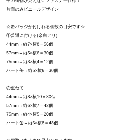
中の荷物が見えないファスナー仕様！
片面のみビニールデザイン
☆缶バッジが付けれる個数の目安です☆
①普通に付ける(余白アリ)
44mm→縦7×横8＝56個
57mm→縦5×横6＝30個
75mm→縦3×横4＝12個
ハート缶→縦5×横6＝30個
②重ねて
44mm→縦8×横10＝80個
57mm→縦6×横7＝42個
75mm→縦4×横5＝20個
ハート缶→縦6×横8＝48個