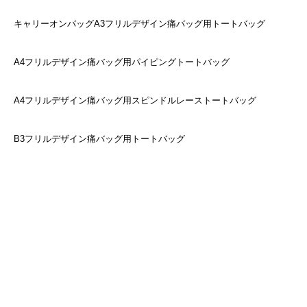
キャリーオンバッグA3フリルデザイン痛バッグ用トートバッグ
A4フリルデザイン痛バッグ用パイピングトートバッグ
A4フリルデザイン痛バッグ用スピンドルレーストートバッグ
B3フリルデザイン痛バッグ用トートバッグ
痛バッグ 痛バ バッグ 痛バック itabag zakkamart ザッカマート
アニメ リュック ランキング グッズ 作り方 おしゃれ 通販 自作
おすすめ かわいい ゆめかわいい ita bag クリアバッグ ビニール
ビニバ カラーバッグ ショルダー トート 痛リュック フリル 推し
活