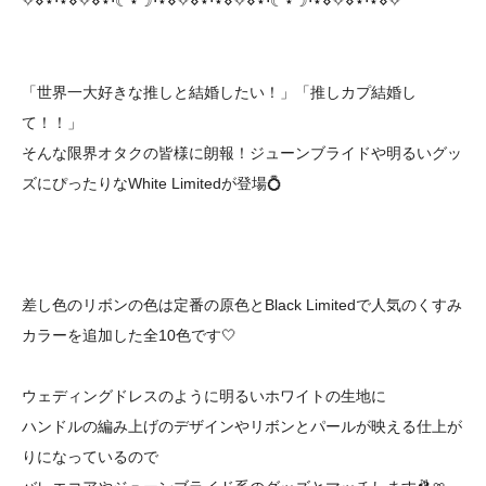
✧⋄⋆⋅⋆⋄✧⋄⋆⋅☾⋆☽⋅⋆⋄✧⋄⋆⋅⋆⋄✧⋄⋆⋅☾⋆☽⋅⋆⋄✧⋄⋆⋅⋆⋄✧
「世界一大好きな推しと結婚したい！」「推しカプ結婚し
て！！」
そんな限界オタクの皆様に朗報！ジューンブライドや明るいグッ
ズにぴったりなWhite Limitedが登場💍
差し色のリボンの色は定番の原色とBlack Limitedで人気のくすみ
カラーを追加した全10色です🤍
ウェディングドレスのように明るいホワイトの生地に
ハンドルの編み上げのデザインやリボンとパールが映える仕上が
りになっているので