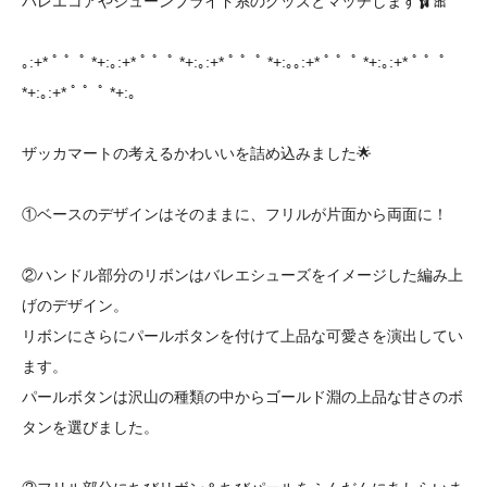
バレエコアやジューンブライド系のグッズとマッチします🩰🎀
｡:+* ﾟ ゜ﾟ *+:｡:+* ﾟ ゜ﾟ *+:｡:+* ﾟ ゜ﾟ *+:｡｡:+* ﾟ ゜ﾟ *+:｡:+* ﾟ ゜ﾟ
*+:｡:+* ﾟ ゜ﾟ *+:｡
ザッカマートの考えるかわいいを詰め込みました🌟
①ベースのデザインはそのままに、フリルが片面から両面に！
②ハンドル部分のリボンはバレエシューズをイメージした編み上
げのデザイン。
リボンにさらにパールボタンを付けて上品な可愛さを演出してい
ます。
パールボタンは沢山の種類の中からゴールド淵の上品な甘さのボ
タンを選びました。