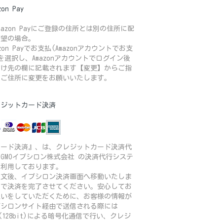
zon Pay
mazon Payにご登録の住所とは別の住所に配
希望の場合。
azon Payでお支払(Amazonアカウントでお支
を選択し、Amazonアカウントでログイン後
届け先の欄に記載されます【変更】からご指
のご住所に変更をお願いいたします。
レジットカード決済
カード決済』、は、クレジットカード決済代
GMOイプシロン株式会社 の決済代行システ
を利用しております。
注文後、イプシロン決済画面へ移動いたしま
ので決済を完了させてください。安心してお
払いをしていただくために、お客様の情報が
プシロンサイト経由で送信される際には
L(128bit)による暗号化通信で行い、クレジ