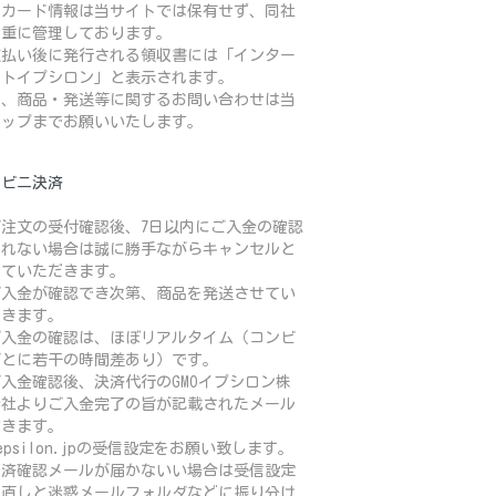
トカード情報は当サイトでは保有せず、同社
厳重に管理しております。
支払い後に発行される領収書には「インター
ットイプシロン」と表示されます。
お、商品・発送等に関するお問い合わせは当
ョップまでお願いいたします。
ンビニ決済
ご注文の受付確認後、7日以内にご入金の確認
とれない場合は誠に勝手ながらキャンセルと
せていただきます。
ご入金が確認でき次第、商品を発送させてい
だきます。
ご入金の確認は、ほぼリアルタイム（コンビ
ごとに若干の時間差あり）です。
入金確認後、決済代行のGMOイプシロン株
会社よりご入金完了の旨が記載されたメール
届きます。
psilon.jpの受信設定をお願い致します。
決済確認メールが届かないい場合は受信設定
見直しと迷惑メールフォルダなどに振り分け