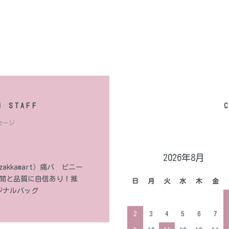
M STAFF
セージ
2026年8月
kkamart）痛バ ビニー
ー展開と品質に自信あり！推
日
月
火
水
木
金
ジナルバッグ
2
3
4
5
6
7