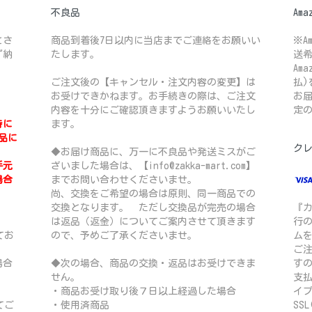
不良品
Ama
とさ
商品到着後7日以内に当店までご連絡をお願いい
※A
ず納
たします。
送
Am
ご注文後の【キャンセル・注文内容の変更】は
払)
お受けできかねます。お手続きの際は、ご注文
お
内容を十分にご確認頂きますようお願いいたし
定
時に
ます。
品に
ク
◆お届け商品に、万一に不良品や発送ミスがご
手元
ざいました場合は、【info@zakka-mart.com】
場合
までお問い合わせくださいませ。
尚、交換をご希望の場合は原則、同一商品での
交換となります。 ただし交換品が完売の場合
『
は返品（返金）についてご案内させて頂きます
行の
てお
ので、予めご了承くださいませ。
ム
ご
場合
◆次の場合、商品の交換・返品はお受けできま
す
せん。
支
・商品お受け取り後７日以上経過した場合
イ
てご
・使用済商品
SS