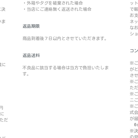
・外箱やタグを破棄された場合
ッ
に決
・当店にご連絡無く返送された場合
で
お
いま
ネ
返品期限
な
シ
商品到着後７日以内とさせていただきます。
コ
返品送料
※
域に
不良品に該当する場合は当方で負担いたしま
が
す。
さ
※
た
※
ニ
※ご
円
式
域に
が
ただ
@e
※
の